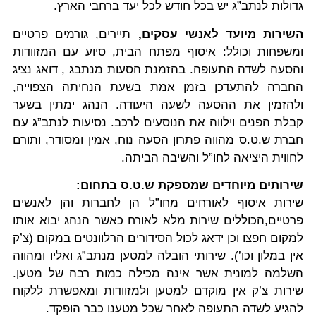
גדולות לנתב”ג יש בכל חודש לכל יעד ברחבי הארץ.
השירות מיועד לאנשי עסקים,
תיירים, גורמים פרטיים
ומשפחות וכולל: איסוף מפתח הבית, סיוע עם המזוודות
והסעה לשדה התעופה. בהזמנת הסעות מנתבג , דואג נציג
החברה להתעדכן בזמן אמת בשעת הנחיתה הצפוייה,
ולהזמין את ההסעה לשעה היעודה. הנהג ימתין בשער
קבלת הפנים וילווה את הנוסעים לרכב. נסיעות לנתב”ג עם
חברת ש.ט.ס מהווה פתרון הסעה נוח, אמין ומסודר, ותורם
לחווית היציאה לחו”ל והשיבה הביתה.
שירותים מיוחדים שמספקת ש.ט.ס בתחום:
שירות איסוף לאורחים מחו”ל הן לחברות והן לאנשים
פרטיים,הכוללים שירות מלא לאורח כאשר הנהג יבוא אותו
למקום חפצו וכן ידאג לכול הסידורים הרלוונטים במקום (צ’ק
אין במלון וכו’). שירותי הובלה למטען מנתב”ג ואליו ומהווה
השלמה למונית אשר אינה מכילה כמות רבה של מטען.
שירות צ’ק אין מוקדם למטען ולמזוודות ומאפשרת ללקוח
להגיע לשדה התעופה לאחר שכל מטענו כבר הופקד.