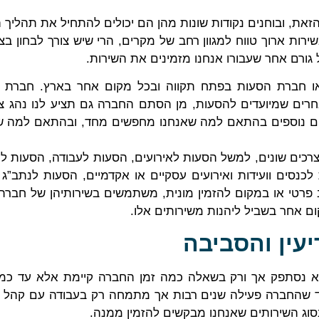
, ובוחנים נקודות שונות מהן הם יכולים להתחיל את תהליך ה
ירות ארוך טווח למגוון רחב של מקרים, הרי שיש צורך לבחון בצ
גורם אחר שעבורו אנחנו מזמינים את השירות.
 או חברת הסעות בפתח תקווה ובכל מקום אחר בארץ. חברת ה
אחרים שמיועדים להסעות, מן הסתם החברה גם תציע לנו נהג צמ
רותים נוספים בהתאם למה שאנחנו מחפשים מחד, ובהתאם למה
לצרכים שונים, למשל הסעות לאירועים, הסעות לעבודה, הסעות ל
לכנסים וועידות ואירועים עסקיים או אקדמיים, הסעות לנתב”ג 
טי או במקום להזמין מונית, משתמשים בשירותיהן של חברת 
ום אחר בשביל ליהנות משירותים אלו.
עין והסביבה
 לא נסתפק אך ורק בשאלה כמה זמן החברה קיימת אלא עד כמה
ד שהחברה פעילה שנים רבות אך מתמחה רק בעבודה עם קהל מס
וג השירותים שאנחנו מבקשים להזמין ממנה.