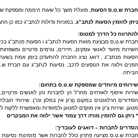
חברת ש.ט.ס הסעות
, פועלת משך כל שעות היממה ומספקת שיר
ניתן להזמין הסעות לנתב”ג
, במוניות גדולות לנתב”ג כמו כן הח
להתרווח כל הדרך למטוס:
חברת ש.ט.ס מבצעת מאות הסעות לנתב”ג ו הסעות מנתב”ג בכל 
השירות מיועד לאנשי עסקים, תיירים, גורמים פרטיים ומשפחו
הסעות מנתב”ג , דואג נציג החברה להתעדכן בזמן אמת בשעת 
הפנים וילווה את הנוסעים לרכב. נסיעות לנתב”ג עם חברת ש.ט.
הביתה.
שירותים מיוחדים שמספקת ש.ט.ס בתחום:
שירות איסוף לאורחים מחו”ל הן לחברות והן לאנשים פרטיים,
הסידורים הרלוונטים במקום (צ’ק אין במלון וכו’). שירותי הו
מטען. שירות צ’ק אין מוקדם למטען ולמזוודות ומאפשרת ללקוח 
* ניתן גם להזמין מורה דרך צמוד אשר ילווה את המבקרים
הסדרים לחברות – דואגים לעובדיך:
חברת ש.ט.ס מציעה פתרון כולל לחברות אשר מזמינות נסיעות ל